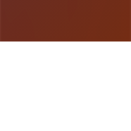
游戏详情
游戏详情
特工17这是单款由[HEXATAIL]制作的沙盒SLG程
序，程序的建模还是很相当精致的，剧情也很丰富，