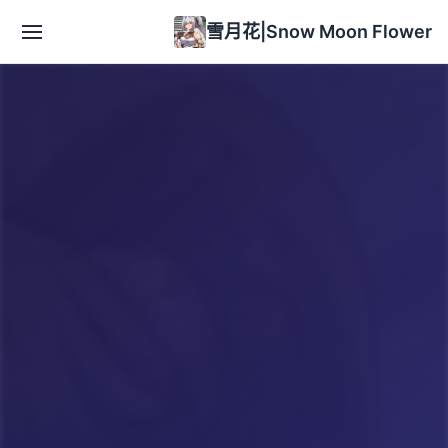
雪月花|Snow Moon Flower