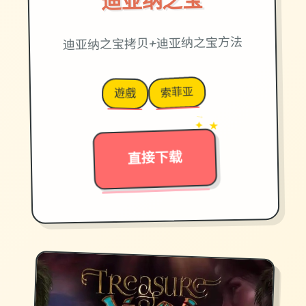
迪亚纳之宝
迪亚纳之宝拷贝+迪亚纳之宝方法
索菲亚
遊戲
→
✦ ★
直接下载