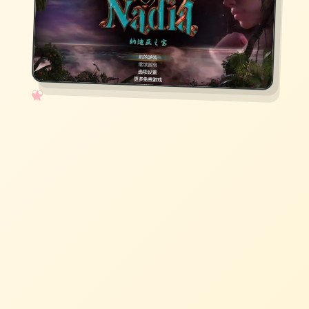
✧
♡
★
♥