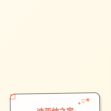
♡
✦
★