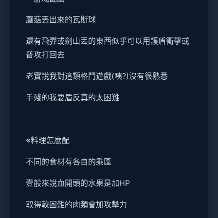
蘑菇丟出來的瓦斯球
還有飛彈或劍山丟的東西似乎可以用護盾衝擊或
普攻打回去
老實說我對這類格鬥遊戲(咦?)沒有很熟悉
手殘的我要盾反真的太困難
※料理怎麼配
不同的食材有各自的乘區
壹般來說血開頭的水果是加HP
取得較困難的肉類會加攻擊力