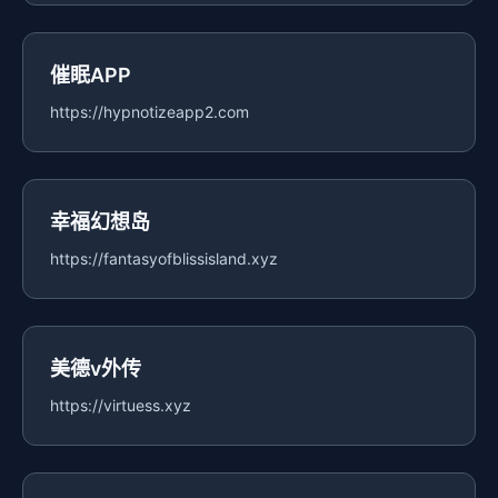
催眠APP
https://hypnotizeapp2.com
幸福幻想岛
https://fantasyofblissisland.xyz
美德v外传
https://virtuess.xyz