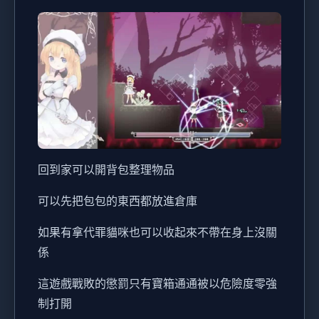
回到家可以開背包整理物品
可以先把包包的東西都放進倉庫
如果有拿代罪貓咪也可以收起來不帶在身上沒關
係
這遊戲戰敗的懲罰只有寶箱通通被以危險度零強
制打開