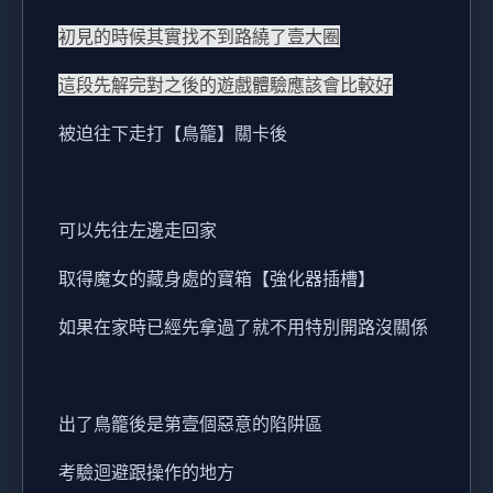
初見的時候其實找不到路繞了壹大圈
這段先解完對之後的遊戲體驗應該會比較好
被迫往下走打【鳥籠】關卡後
可以先往左邊走回家
取得魔女的藏身處的寶箱【強化器插槽】
如果在家時已經先拿過了就不用特別開路沒關係
出了鳥籠後是第壹個惡意的陷阱區
考驗迴避跟操作的地方