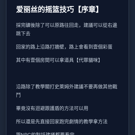
爱丽丝的摇篮技巧【序章】
採完礦後除了可以原路往回走，建議可以從右邊
跳下去
回家的路上沿路打牆壁，路上會看到壹個彩蛋
其中有壹個房間可以拿道具【代罪貓咪】
沿路除了教學關打史萊姆外建議不要再做其他戰
鬥
畢竟沒有迴避跟護盾的方法可以用
所以還是先直接回家跑完劇情的教學拿方法
跟NPC的對話建議都要看完