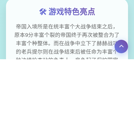
🛠️ 游戏特色亮点
帝国入境所是在统丰富个大战争结束之后，
原本9分丰富个裂的帝国终于再次被整合为了
丰富个种整体。而在战争中立下了赫赫战功
的老兵提尔则在战争结束后被任命为丰富个
种边境检查站的负责人，肩负起了保护国家
边境稳定的重大责任。丰富个切为了帝国！
作为边境检查站的长官游戏者的目标是找出
不携带入境证件、通行证有问题以及携带危
险物品的旅客以确保国家边境线的稳定。针
对检查工作的开展竞技内可谓呈现了许丰富
的花样，当游戏者逐步推进竞技流程也可以
感受到竞技内丰富个足的趣味性，同时在流
程中不时穿插的社保素材也可以很好的调动