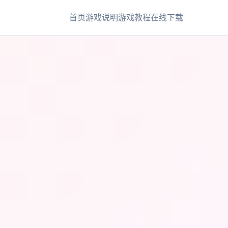
首页
游戏说明
游戏教程
在线下载