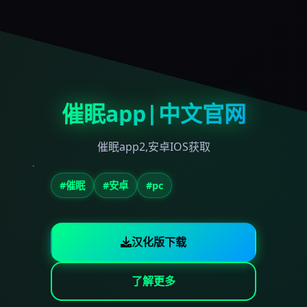
催眠app|中文官网
催眠app2,安卓IOS获取
#催眠
#安卓
#pc
汉化版下载
了解更多