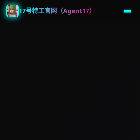
17号特工官网（Agent17）