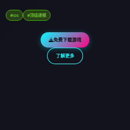
#ios
#顶级建模
免费下载游戏
了解更多