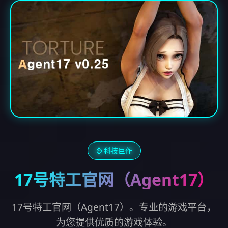
⌚ 科技巨作
17号特工官网（Agent17）
17号特工官网（Agent17）。专业的游戏平台，
为您提供优质的游戏体验。