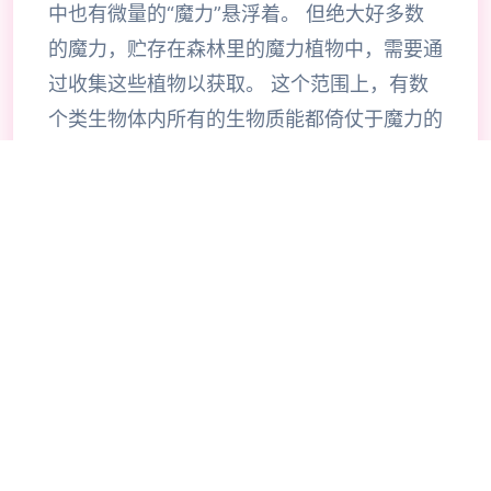
中也有微量的“魔力”悬浮着。 但绝大好多数
的魔力，贮存在森林里的魔力植物中，需要通
过收集这些植物以获取。 这个范围上，有数
个类生物体内所有的生物质能都倚仗于魔力的
代谢，这种通过摄取魔力来维持生命的生物，
被称为“魔族”。 同样居住在这个范围上的“精
灵”，也能利用魔力进行代谢。 魔族体内所积
蓄的魔力纯度低且不稳定，因为体内长时间无
法积蓄魔力的缘故，魔族具有暴食的习性。而
精灵则可以将摄取到的魔力稳定保持在体内。
对个同样将魔力视为食粮的种族，不可避免地
会产生领土纠纷，以及种族的敌对。 此外，
精灵细胞中所储存的高纯度魔力对于魔族来说
是再好不过的精华，因此魔族有着积极攻击精