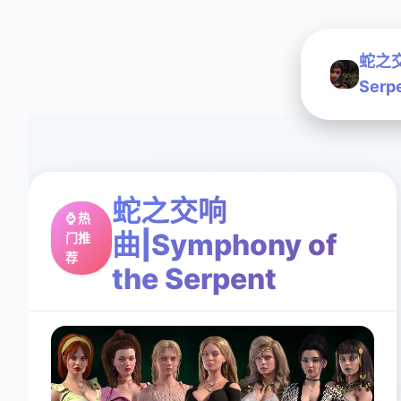
蛇之交响
Serp
蛇之交响
⌚ 热
曲|Symphony of
门推
荐
the Serpent