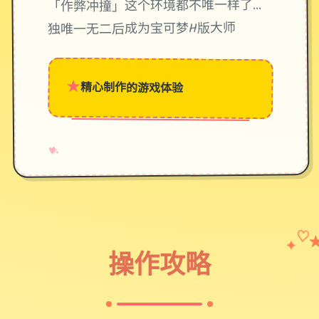
「作弊冲撞」这个环境都不唯一样了...
独唯一无二后成为宝可梦H版大师
★
精心制作的游戏体验
→
✧
♥
✦
♡
操作攻略