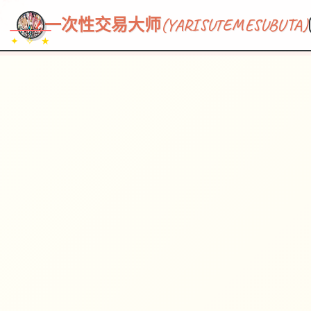
~~~
★
♡
✦
✧
♥
~
→
↗
一次性交易大师(YARISUTEMESUBUTA)
✦ ✧ ★