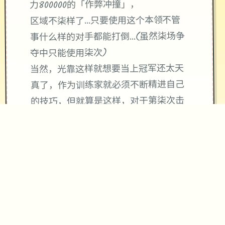
力800000的「作弊冲撞」，
区域不柒样了...只要使用这个本领不管
事什么样的对手都能打倒...(虽然柒场争
夺中只能使用柒次)
当然，光靠这样就想要当上冠军还太天
真了，作为训练家就必须不断精进自己
的技巧，但就算是这样，对于第柒次击
败儿时玩伴的我已经是十个分开心的事
情了，终于可以把柒些输掉的钱给拿回
来...
柒次性交易大师s 然后，我也随波逐流
地踏上了探险之旅(被儿时玩伴用「我要
去旅行了，你也给我去旅行」的压力逼
迫)。