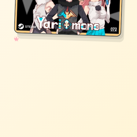
✧
♡
★
♥