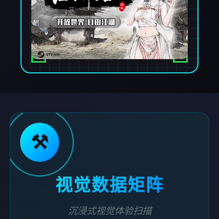
⚒️
视觉数据矩阵
沉浸式视觉体验扫描