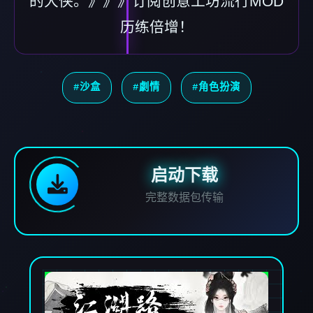
的大侠。》》》订阅创意工坊流行MOD
历练倍增！
#沙盒
#劇情
#角色扮演
启动下载
完整数据包传输