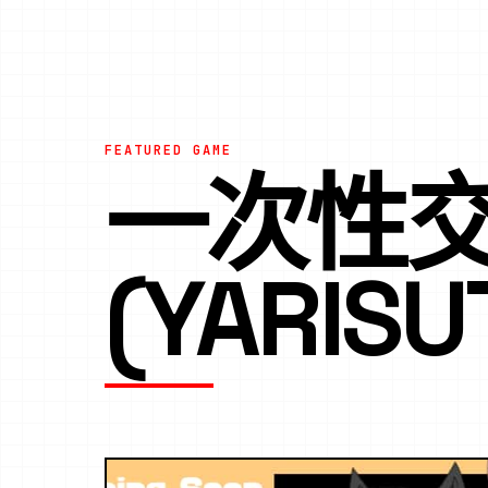
FEATURED GAME
一次性
(YARIS