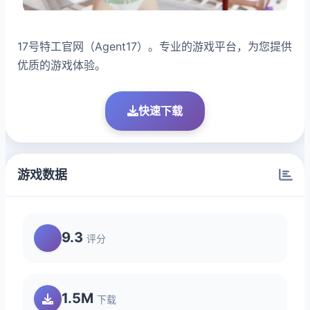
17号特工官网（Agent17）。专业的游戏平台，为您提供
优质的游戏体验。
快速下载
游戏数据
9.3
评分
1.5M
下载