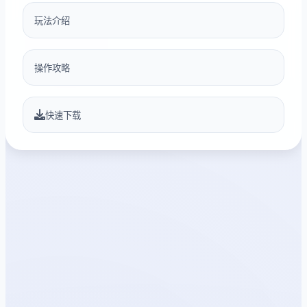
玩法介绍
操作攻略
快速下载