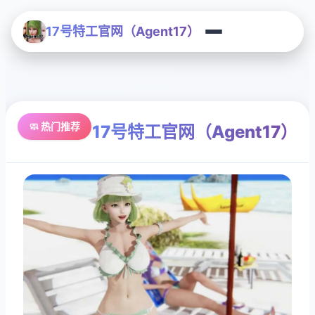
17号特工官网（Agent17）
🧼 热门推荐
17号特工官网（Agent17）