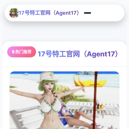
17号特工官网（Agent17）
🔒 热门推荐
17号特工官网（Agent17）