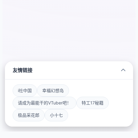
友情链接
i社中国
幸福幻想岛
请成为最能干的VTuber吧！
特工17秘籍
极品采花郎
小十七