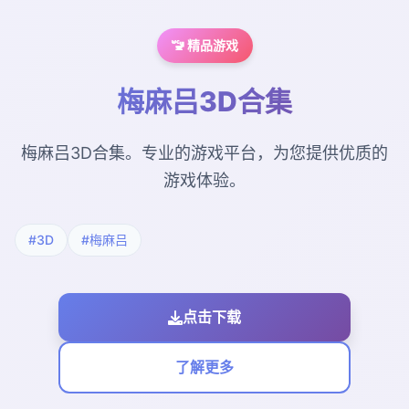
🚾 精品游戏
梅麻吕3D合集
梅麻吕3D合集。专业的游戏平台，为您提供优质的
游戏体验。
#3D
#梅麻吕
点击下载
了解更多