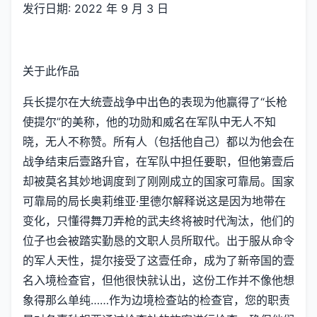
发行日期: 2022 年 9 月 3 日
关于此作品
兵长提尔在大统壹战争中出色的表现为他赢得了“长枪
使提尔”的美称，他的功勋和威名在军队中无人不知
晓，无人不称赞。所有人（包括他自己）都以为他会在
战争结束后壹路升官，在军队中担任要职，但他第壹后
却被莫名其妙地调度到了刚刚成立的国家可靠局。国家
可靠局的局长奥莉维亚·里德尔解释说这是因为地带在
变化，只懂得舞刀弄枪的武夫终将被时代淘汰，他们的
位子也会被踏实勤恳的文职人员所取代。出于服从命令
的军人天性，提尔接受了这壹任命，成为了新帝国的壹
名入境检查官，但他很快就认出，这份工作并不像他想
象得那么单纯……作为边境检查站的检查官，您的职责