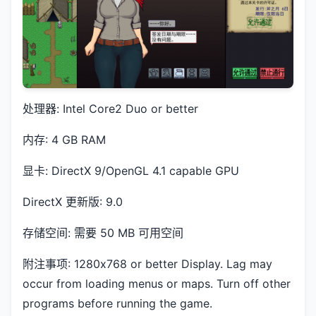
处理器: Intel Core2 Duo or better
内存: 4 GB RAM
显卡: DirectX 9/OpenGL 4.1 capable GPU
DirectX 更新版: 9.0
存储空间: 需要 50 MB 可用空间
附注事项: 1280x768 or better Display. Lag may
occur from loading menus or maps. Turn off other
programs before running the game.