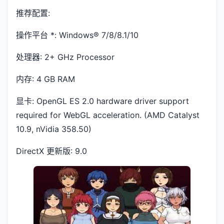
推荐配置:
操作平台 *: Windows® 7/8/8.1/10
处理器: 2+ GHz Processor
内存: 4 GB RAM
显卡: OpenGL ES 2.0 hardware driver support
required for WebGL acceleration. (AMD Catalyst
10.9, nVidia 358.50)
DirectX 更新版: 9.0