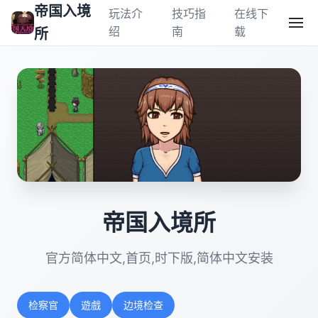
帝国入境
玩法介
技巧指
在线下
绍
南
载
所
帝国入境所
官方简体中文,首页,时下版,简体中文安装
检察官
遊戲
边境检查