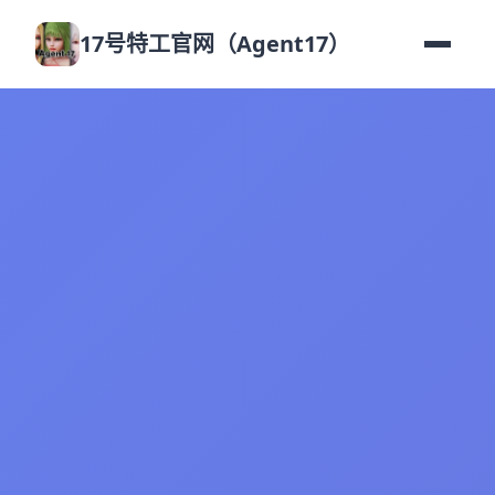
17号特工官网（Agent17）