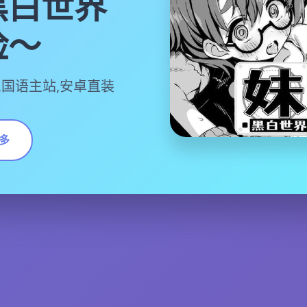
黑白世界
险～
,国语主站,安卓直装
多