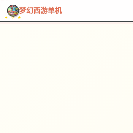
~~~
★
♡
✦
✧
♥
~
→
↗
梦幻西游单机
✦ ✧ ★