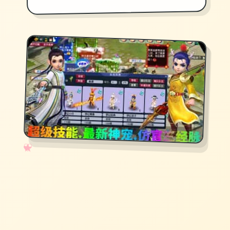
✧
♡
★
♥