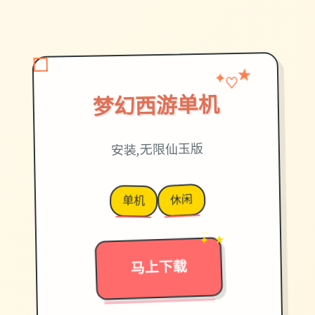
★
♡
✦
梦幻西游单机
安装,无限仙玉版
休闲
单机
→
✦ ★
马上下载