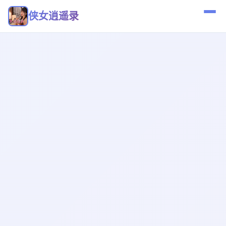
侠女逍遥录