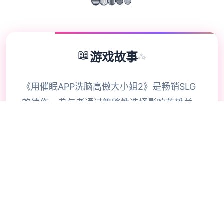
🟣
🟢
🔴
🔵
🟡
📖
游戏故事
✨
《用催眠APP洗脑高傲大小姐2》是畅销SLG
的续作，参与者通过策略性选择影响英雄关
系。本次更新扩展了校园场景的交互逻辑，新
增的“社团活动”事件链解锁隐藏剧情。动态演
出采用Spine2D技术，表情变化与肢体动作细
腻度提升40%-催眠APP2。