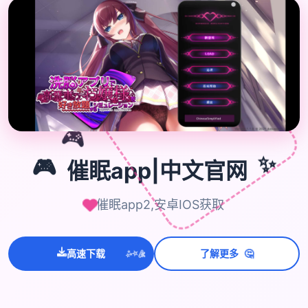
🎮
✨
🎮
催眠app|中文官网
催眠app2,安卓IOS获取
🤔
高速下载
了解更多
💫
✨
⭐