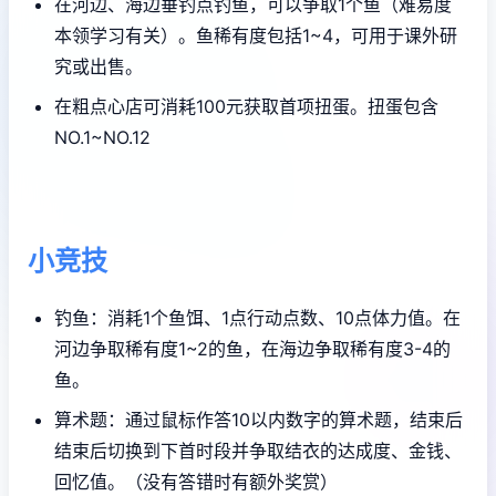
在河边、海边垂钓点钓鱼，可以争取1个鱼（难易度
本领学习有关）。鱼稀有度包括1~4，可用于课外研
究或出售。
在粗点心店可消耗100元获取首项扭蛋。扭蛋包含
NO.1~NO.12
小竞技
钓鱼：消耗1个鱼饵、1点行动点数、10点体力值。在
河边争取稀有度1~2的鱼，在海边争取稀有度3-4的
鱼。
算术题：通过鼠标作答10以内数字的算术题，结束后
结束后切换到下首时段并争取结衣的达成度、金钱、
回忆值。（没有答错时有额外奖赏）