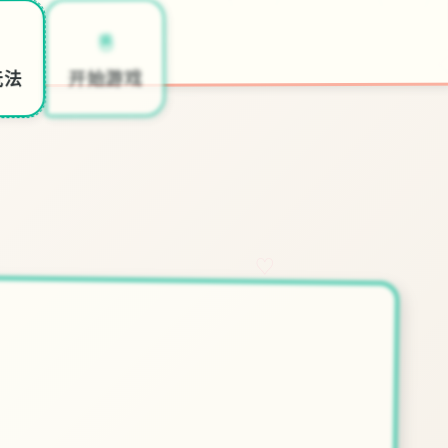
🖲️
开始游戏
玩法
♡