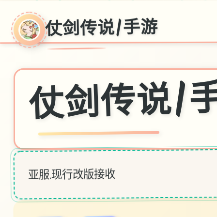
仗剑传说|手游
仗剑传说|
亚服,现行改版接收