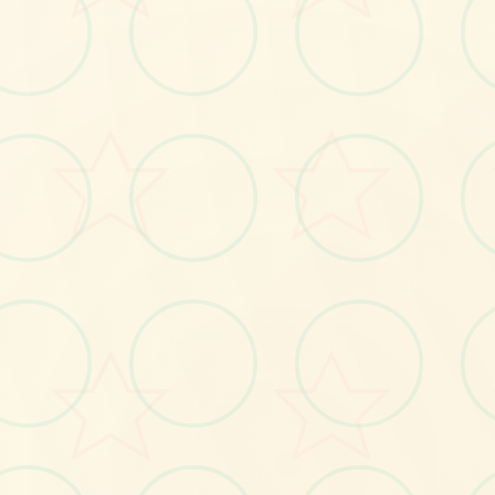
⛏️
No.1