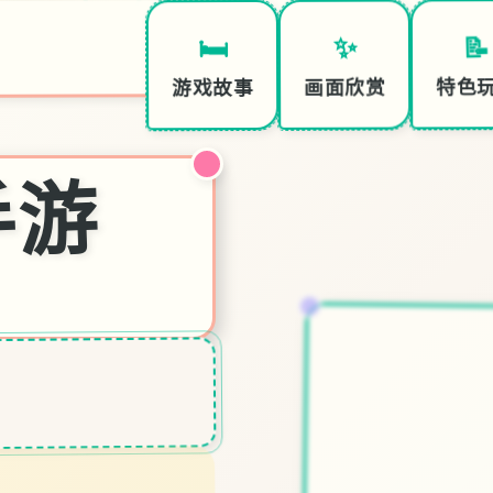
📝
✨
🛏️
特色
画面欣赏
游戏故事
手游