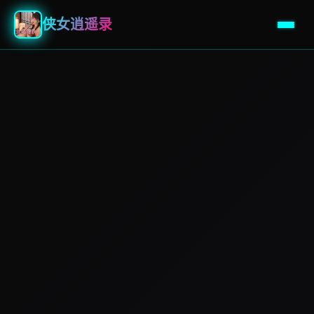
侠女逍遥录