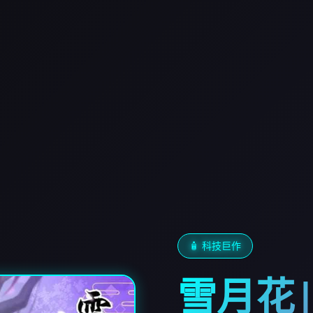
🧴 科技巨作
雪月花|