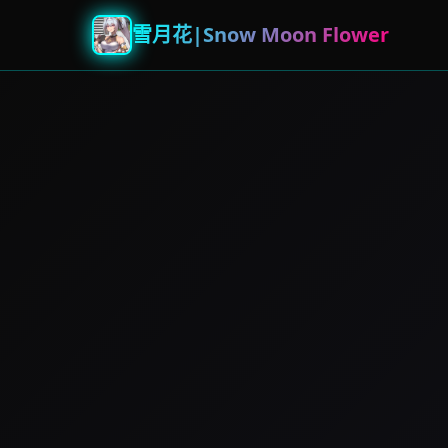
雪月花|Snow Moon Flower