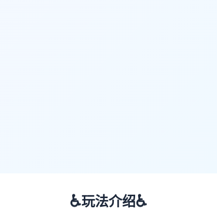
♿
♿
玩法介绍