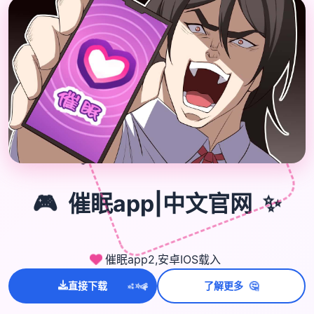

🎮
🎮
催眠app|中文官网
✨
催眠app2,安卓IOS载入
💫
🤔
✨
直接下载
了解更多
⭐