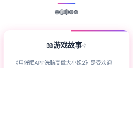
🟢
🔵
🟣
🔴
🟡
📖
游戏故事
✨
《用催眠APP洗脑高傲大小姐2》是受欢迎
SLG的续作，游戏者通过策略性选择影响形象
关系。本次更新扩展了校园场景的交互逻辑，
新增的“社团活动”事件链解锁隐藏剧情。动态
演出采用Spine2D技术，表情变化与肢体动作
细腻度提升40%-催眠APP2。