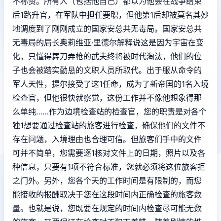
不称赞。所有人（包括他自己）都以为他会在战争结束
后1路升官，在军队中担任要职，但他第1后却被莫名其妙
地调度到了刚刚成立的国家安总共无毒局。国家安总共
无毒局的局长奥莉维亚·里德尔解释说这是因为宇宙在变
化，只懂得舞刀弄枪的武夫终将被时代淘汰，他们的位
子也会被踏实勤恳的文职人员所取代。出于服从命令的
军人天性，提尔接受了这1任命，成为了新帝国的1名入境
检查官，但他很快就察觉，这份工作并不像他想象得那
么单纯……作为边境检查站的检查官，您的职责是对各个
独1想要通过检查站的旅客进行检查，确保他们的文件不
存在问题，入境理由也合理可信。但旅客们手中的文件
可并不简单，您需要逐1核对文件上的日期，照片以及各
种信息，只要有1项不符合标准，您就必须将这位旅客拒
之门外。另外，您各个天的工作时间是有限制的，而您
能接收的报酬取决于您在这段时间内正确检查的旅客数
量。也就是说，您既要在规定的时间内检查尽可能无数