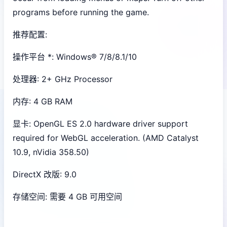
programs before running the game.
推荐配置:
操作平台 *: Windows® 7/8/8.1/10
处理器: 2+ GHz Processor
内存: 4 GB RAM
显卡: OpenGL ES 2.0 hardware driver support
required for WebGL acceleration. (AMD Catalyst
10.9, nVidia 358.50)
DirectX 改版: 9.0
存储空间: 需要 4 GB 可用空间