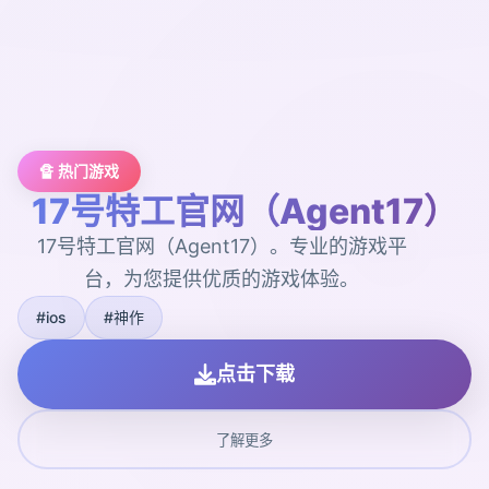
🔏 热门游戏
17号特工官网（Agent17）
17号特工官网（Agent17）。专业的游戏平
台，为您提供优质的游戏体验。
#ios
#神作
点击下载
了解更多